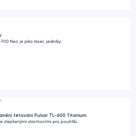
o
700 Neo je piko laser, jedin&y..
ranění tetování Pulsar TL-600 Titanium
 zlepšenými vlastnostmi pro použit&i..