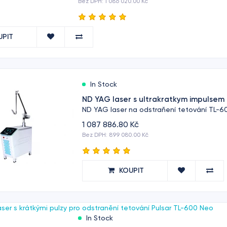
Bez DPH: 1 086 020.00 Kč
UPIT
In Stock
ND YAG laser s ultrakratkym impulsem
ND YAG laser na odstraňení tetování TL-600
1 087 886.80 Kč
Bez DPH: 899 080.00 Kč
KOUPIT
In Stock