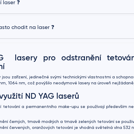
í laser ❓
asto chodit na laser ❓
 lasery pro odstranění tetování
ní
 jsou zařízení, jedinečné svými technickými vlastnostmi a schopno
 nm, 1064 nm, což povýšilo neodymové lasery na úroveň nejžádanějš
využití ND YAG laserů
í tetování a permanentního make-upu se používají především neod
nění černých, tmavě modrých a tmavě zelených tetování se použí
nění červených, oranžových tetování je vhodná světelná vlna 532 