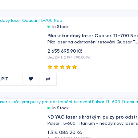
In Stock
Pikosekundový laser Quasar TL-700 Ne
Piko laser na odstranění tetování Quasar TL-
2 655 695.90 Kč
Bez DPH: 2 194 790.00 Kč
UPIT
In Stock
ND YAG laser s krátkými pulzy pro odst
Pulsar TL-600 Titanium - neodymový laser se
1 314 084.20 Kč