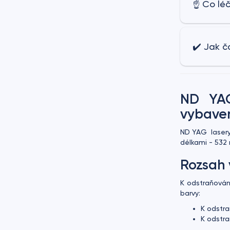
☝ Co léč
✔️ Jak č
ND YAG
vybave
ND YAG lasery
délkami - 532
Rozsah 
K odstraňován
barvy:
K odstra
K odstra