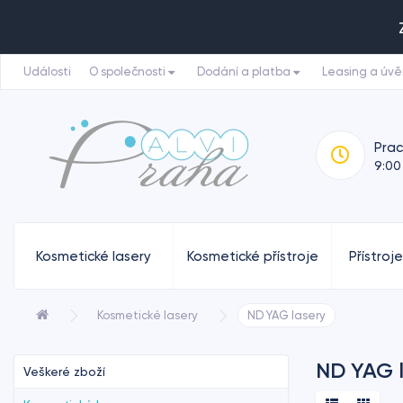
Události
O společnosti
Dodání a platba
Leasing a úvě
Pra
9:00
Kosmetické lasery
Kosmetické přístroje
Přístroj
Kosmetické lasery
ND YAG lasery
ND YAG 
Veškeré zboží