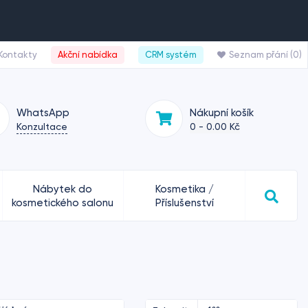
Kontakty
Akční nabídka
CRM systém
Seznam přání (0)
WhatsApp
Nákupní košík
Konzultace
0 - 0.00 Kč
Nábytek do
Kosmetika /
kosmetického salonu
Příslušenství