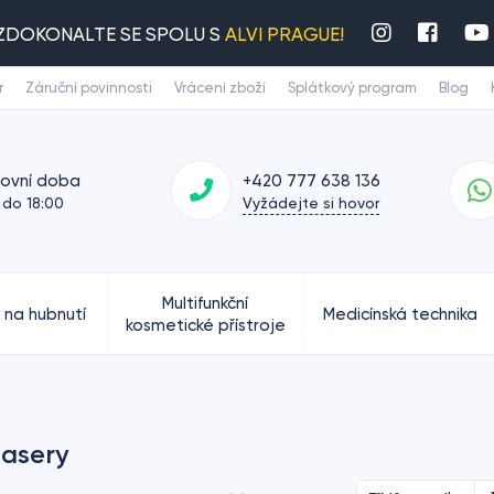
ZDOKONALTE SE SPOLU S
ALVI PRAGUE!
r
Záruční povinnosti
Vrácení zboží
Splátkový program
Blog
covní doba
+420 777 638 136
 do 18:00
Vyžádejte si hovor
Multifunkční
e na hubnutí
Medicínská technika
kosmetické přístroje
lasery