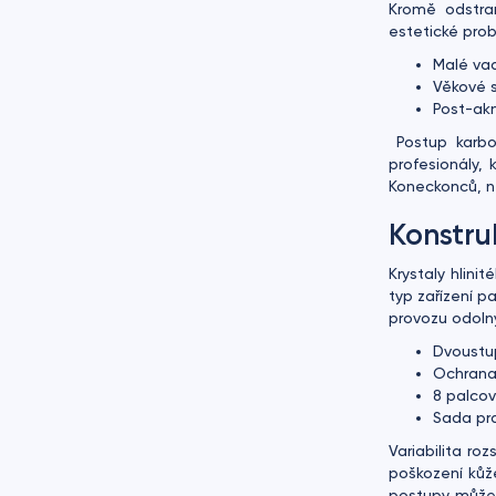
Kromě odstraň
estetické pro
Malé va
Věkové s
Post-ak
Postup karbo
profesionály, 
Koneckonců, ne
Konstru
Krystaly hlin
typ zařízení p
provozu odoln
Dvoustu
Ochrana 
8 palcov
Sada pr
Variabilita ro
poškození kůž
postupy můžet