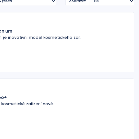
Zobrazit:
anium
 je inovativní model kosmetického zař..
eo+
kosmetické zařízení nové..