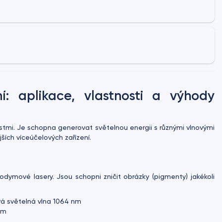
: aplikace, vlastnosti a výhody
stmi. Je schopna generovat světelnou energii s různými vlnovými
ích víceúčelových zařízení.
ymové lasery. Jsou schopni zničit obrázky (pigmenty) jakékoli
vá světelná vlna 1064 nm
nm