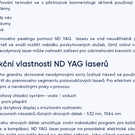
ování tetování se v přístrojové kosmetologii aktivně používají 
blémy:
dy cév
kvrny
né
nového peelingu pomocí ND YAG laseru se stal neuvěřitelně 
kteří se snaží rozšířit nabídku poskytovaných služeb, čímž osloví 
odymový laser může nahradit zařízení pro odstraňování krevních cév
kční vlastnosti ND YAG laserů
itého granátu dotované neodymovými ionty (odtud název) se použí
atří do prémiového segmentu polovodičových laserů. Pro efektivní o
ými a nenáročnými prvky v provozu:
pňový chladicí systém- voda / vzduch
proti přepětí
ý dotykový displej s intuitivním rozhraním
acovních násadců různých vlnových délek - 532 nm, 1064 nm
zsahu vlnových délek umožňuje zvolit individuální program pro každ
e a komplikací. ND YAG laser pracuje na pravidelné elektrické zá
e začít provádět ihned po dodání zařízení. Jeho účinek nenarušu