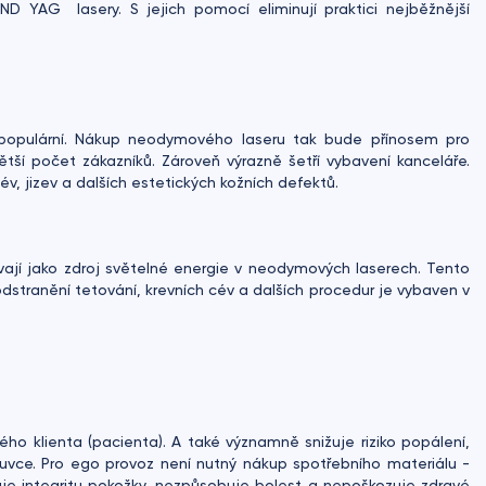
ND YAG lasery. S jejich pomocí eliminují praktici nejběžnější
populární. Nákup neodymového laseru tak bude přínosem pro
větší počet zákazníků. Zároveň výrazně šetří vybavení kanceláře.
, jizev a dalších estetických kožních defektů.
vají jako zdroj světelné energie v neodymových laserech. Tento
dstranění tetování, krevních cév a dalších procedur je vybaven v
ého klienta (pacienta). A také významně snižuje riziko popálení,
suvce. Pro ego provoz není nutný nákup spotřebního materiálu -
je integritu pokožky, nezpůsobuje bolest a nepoškozuje zdravé