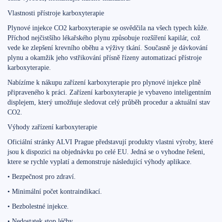
Vlastnosti přístroje karboxyterapie
Plynové injekce CO2 karboxyterapie se osvědčila na všech typech kůže.
Příchod nejčistšího lékařského plynu způsobuje rozšíření kapilár, což
vede ke zlepšení krevního oběhu a výživy tkání. Současně je dávkování
plynu a okamžik jeho vstřikování přísně řízeny automatizací přístroje
karboxyterapie.
Nabízíme k nákupu zařízení karboxyterapie pro plynové injekce plně
připraveného k práci. Zařízení karboxyterapie je vybaveno inteligentním
displejem, který umožňuje sledovat celý průběh procedur a aktuální stav
CO2.
Výhody zařízení karboxyterapie
Oficiální stránky ALVI Prague představují produkty vlastni výroby, které
jsou k dispozici na objednávku po celé EU. Jedná se o vyhodne řešeni,
ktere se rychle vyplatí a demonstruje následující výhody aplikace.
• Bezpečnost pro zdraví.
• Minimální počet kontraindikací.
• Bezbolestné injekce.
• Nedostatek stop léčby.