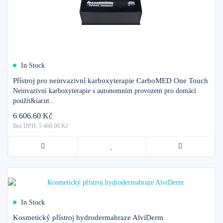
In Stock
Přístroj pro neinvazivní karboxyterapie CarboMED One Touch
Neinvazivní karboxyterapie s autonomním provozem pro domácí
použit&iacut..
6 606.60 Kč
Bez DPH: 5 460.00 Kč
In Stock
Kosmetický přístroj hydrodermabraze AlviDerm