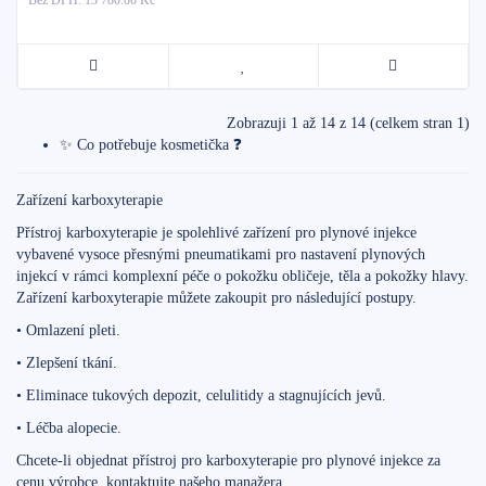
Bez DPH: 13 780.00 Kč
Zobrazuji 1 až 14 z 14 (celkem stran 1)
✨ Co potřebuje kosmetička ❓
Zařízení karboxyterapie
Přístroj karboxyterapie je spolehlivé zařízení pro plynové injekce
vybavené vysoce přesnými pneumatikami pro nastavení plynových
injekcí v rámci komplexní péče o pokožku obličeje, těla a pokožky hlavy.
Zařízení karboxyterapie můžete zakoupit pro následující postupy.
• Omlazení pleti.
• Zlepšení tkání.
• Eliminace tukových depozit, celulitidy a stagnujících jevů.
• Léčba alopecie.
Chcete-li objednat přístroj pro karboxyterapie pro plynové injekce za
cenu výrobce, kontaktujte našeho manažera.