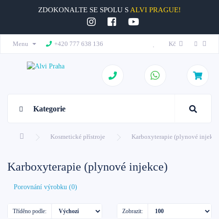
ZDOKONALTE SE SPOLU S
ALVI PRAGUE!
Menu
+420 777 638 136
Kč
Kategorie
Kosmetické přístroje
Karboxyterapie (plynové injekce
Karboxyterapie (plynové injekce)
Porovnání výrobku (0)
Tříděno podle:
Zobrazit: